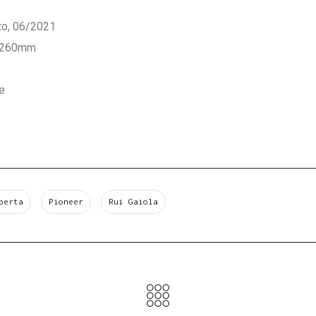
nto, 06/2021
x260mm
te
berta
Pioneer
Rui Gaiola