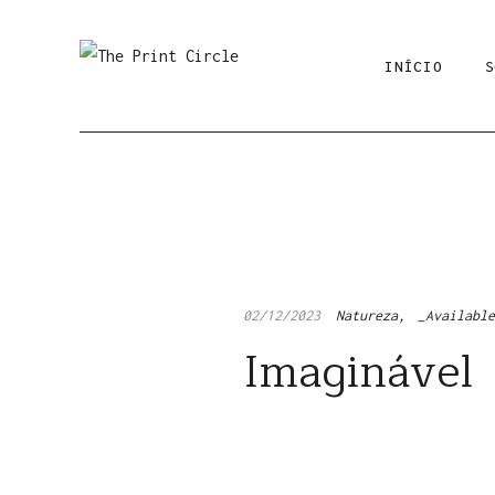
INÍCIO
S
02/12/2023
Natureza
_Availabl
Imaginável