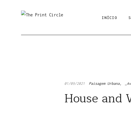
INÍCIO
S
01/09/2021
Paisagem Urbana
_A
House and