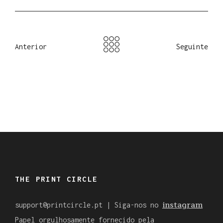
Anterior
Seguinte
THE PRINT CIRCLE
instagram
support@printcircle.pt
| Siga-nos no
Papel orgulhosamente fornecido pela